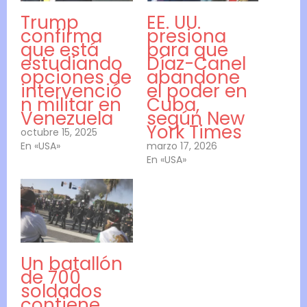
Trump
EE. UU.
confirma
presiona
que está
para que
estudiando
Díaz-Canel
opciones de
abandone
intervenció
el poder en
n militar en
Cuba,
Venezuela
según New
York Times
octubre 15, 2025
En «USA»
marzo 17, 2026
En «USA»
Un batallón
de 700
soldados
contiene