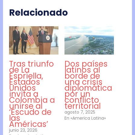
Relacionado
Tras triunfo
Dos países
de La
latinos al
Espriella,
borde de
Estados
una crisis
Unidos
diplomática
invita a
por un
Colombia a
conflicto
unirse al
territorial
‘Escudo de
agosto 7, 2025
las
En «America Latina»
Américas’
junio 23, 2026