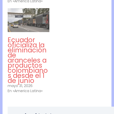
En «America Latina»
Ecuador
oficializa la
eliminación
de
aranceles a
productos
colombiano
s desde el 1
de junio
mayo 31, 2026
En «America Latina»