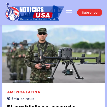
Subscribe
AMERICA LATINA
6
min.
de lectura