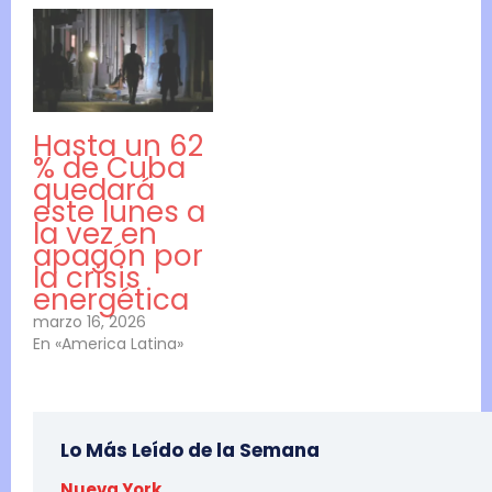
Hasta un 62
% de Cuba
quedará
este lunes a
la vez en
apagón por
la crisis
energética
marzo 16, 2026
En «America Latina»
Lo Más Leído de la Semana
Nueva York