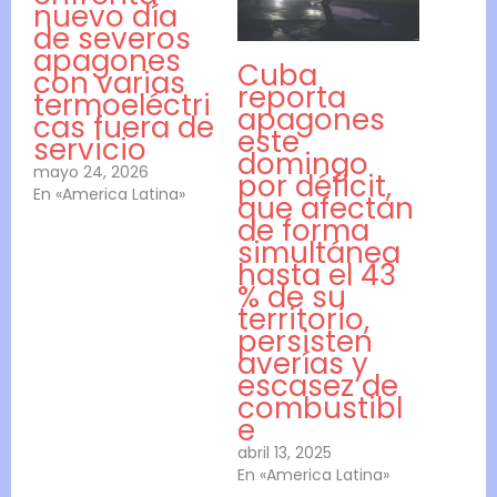
nuevo día
de severos
apagones
Cuba
con varias
reporta
termoeléctri
apagones
cas fuera de
este
servicio
domingo
mayo 24, 2026
por déficit,
En «America Latina»
que afectan
de forma
simultánea
hasta el 43
% de su
territorio,
persisten
averías y
escasez de
combustibl
e
abril 13, 2025
En «America Latina»