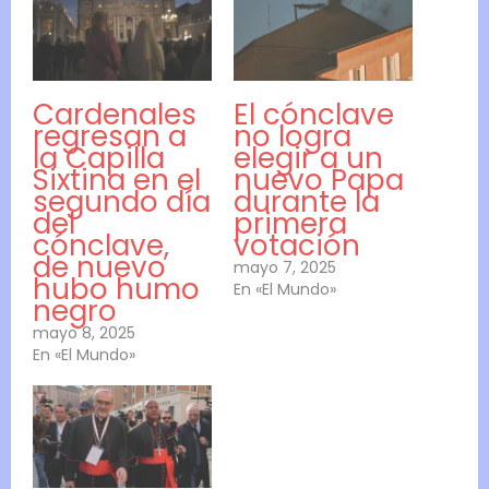
Cardenales
El cónclave
regresan a
no logra
la Capilla
elegir a un
Sixtina en el
nuevo Papa
segundo día
durante la
del
primera
cónclave,
votación
de nuevo
mayo 7, 2025
hubo humo
En «El Mundo»
negro
mayo 8, 2025
En «El Mundo»