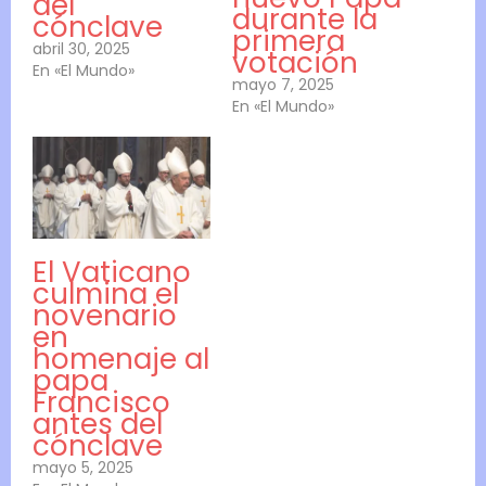
del
durante la
cónclave
primera
abril 30, 2025
votación
En «El Mundo»
mayo 7, 2025
En «El Mundo»
El Vaticano
culmina el
novenario
en
homenaje al
papa
Francisco
antes del
cónclave
mayo 5, 2025