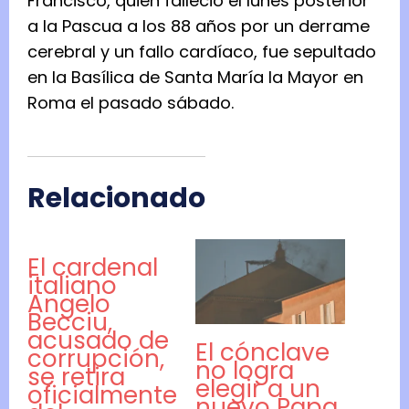
Francisco, quien falleció el lunes posterior
a la Pascua a los 88 años por un derrame
cerebral y un fallo cardíaco, fue sepultado
en la Basílica de Santa María la Mayor en
Roma el pasado sábado.
Relacionado
El cardenal
italiano
Angelo
Becciu,
acusado de
El cónclave
corrupción,
no logra
se retira
elegir a un
oficialmente
nuevo Papa