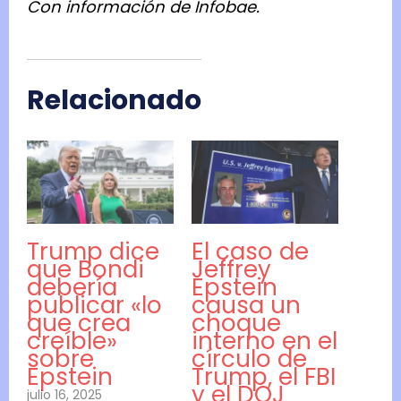
Con información de Infobae.
Relacionado
Trump dice
El caso de
que Bondi
Jeffrey
debería
Epstein
publicar «lo
causa un
que crea
choque
creíble»
interno en el
sobre
círculo de
Epstein
Trump, el FBI
y el DOJ
julio 16, 2025