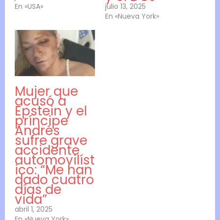
En «USA»
julio 13, 2025
En «Nueva York»
Mujer que
acusó a
Epstein y el
príncipe
Andrés
sufre grave
accidente
automovilíst
ico: “Me han
dado cuatro
días de
vida”
abril 1, 2025
En «Nueva York»