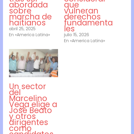
abordada
que
sobre
vulneran
marcha de
derechos
haitianos
fundamenta
les
abril 25, 2025
En «America Latina»
julio 15, 2026
En «America Latina»
Un sector
del
Marcelino
Vega elige a
José Beato
y otros
dirigentes
como