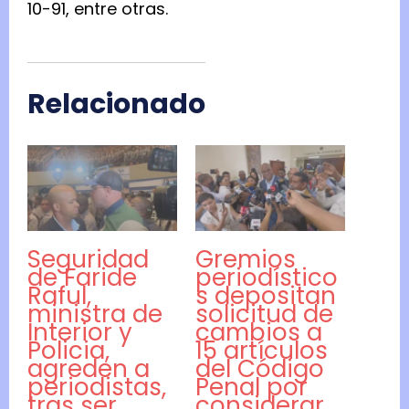
10-91, entre otras.
Relacionado
Seguridad
Gremios
de Faride
periodístico
Raful,
s depositan
ministra de
solicitud de
Interior y
cambios a
Policia,
15 artículos
agreden a
del Código
periodistas,
Penal por
tras ser
considerar