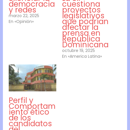
democracia
cuestiona
y redes
proyectos
legislativos
marzo 22, 2025
que podrían
En «Opinión»
afectar la
prensa en
República
Dominicana
octubre 19, 2025
En «America Latina»
Perfil y
Comportam
iento ético
de los
candidatos
del