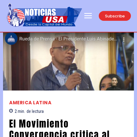
Subscribe
AMERICA LATINA
2
min.
de lectura
El Movimiento
Convergencia critica al