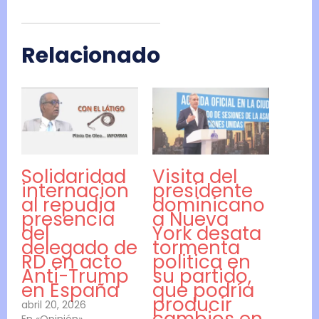
Relacionado
Solidaridad
Visita del
internacion
presidente
al repudia
dominicano
presencia
a Nueva
del
York desata
delegado de
tormenta
RD en acto
politica en
Anti-Trump
su partido,
en España
que podría
producir
abril 20, 2026
cambios en
En «Opinión»