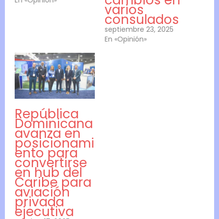
varios
consulados
septiembre 23, 2025
En «Opinión»
República
Dominicana
avanza en
posicionami
ento para
convertirse
en hub del
Caribe para
aviación
privada
ejecutiva