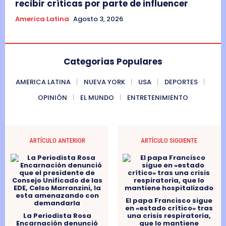
recibir críticas por parte de influencer
America Latina
Agosto 3, 2026
Categorias Populares
AMERICA LATINA
NUEVA YORK
USA
DEPORTES
OPINIÓN
EL MUNDO
ENTRETENIMIENTO
ARTÍCULO ANTERIOR
ARTÍCULO SIGUIENTE
El papa Francisco sigue
en «estado crítico» tras
La Periodista Rosa
una crisis respiratoria,
Encarnación denunció
que lo mantiene