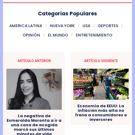
Categorias Populares
AMERICA LATINA
NUEVA YORK
USA
DEPORTES
OPINIÓN
EL MUNDO
ENTRETENIMIENTO
ARTÍCULO ANTERIOR
ARTÍCULO SIGUIENTE
Economía de EEUU: La
inflación más alta no
frena a consumidores e
La negativa de
inversores
Esmeralda Moronta a ir a
una casa de acogida
marcó sus últimos
minutos de vida