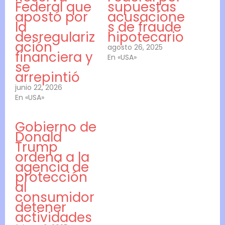
Federal que
supuestas
apostó por
acusacione
la
s de fraude
desregulariz
hipotecario
ación
agosto 26, 2025
financiera y
En «USA»
se
arrepintió
junio 22, 2026
En «USA»
Gobierno de
Donald
Trump
ordena a la
agencia de
protección
al
consumidor
detener
actividades