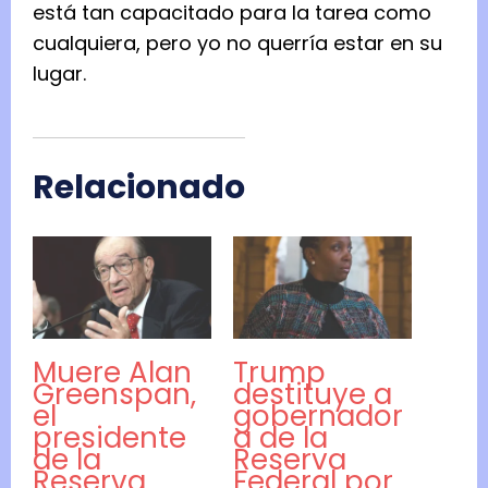
está tan capacitado para la tarea como
cualquiera, pero yo no querría estar en su
lugar.
Relacionado
Muere Alan
Trump
Greenspan,
destituye a
el
gobernador
presidente
a de la
de la
Reserva
Reserva
Federal por