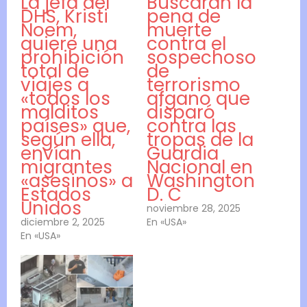
La jefa del
Buscarán la
DHS, Kristi
pena de
Noem,
muerte
quiere una
contra el
prohibición
sospechoso
total de
de
viajes a
terrorismo
«todos los
afgano que
malditos
disparó
países» que,
contra las
según ella,
tropas de la
envían
Guardia
migrantes
Nacional en
«asesinos» a
Washington
Estados
D. C
Unidos
noviembre 28, 2025
diciembre 2, 2025
En «USA»
En «USA»