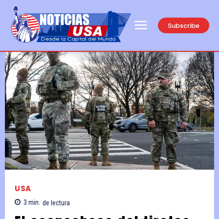
Subscribe
USA
3
min.
de lectura