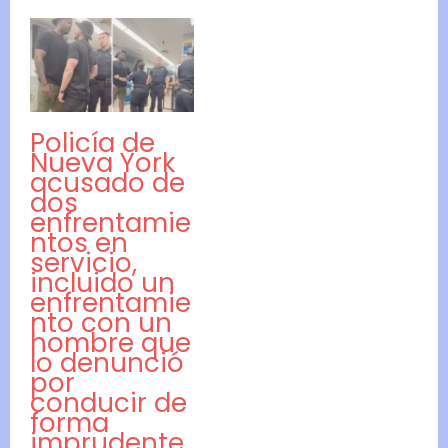
Policía de
Nueva York
acusado de
dos
enfrentamie
ntos en
servicio,
incluido un
enfrentamie
nto con un
hombre que
lo denunció
por
conducir de
forma
imprudente