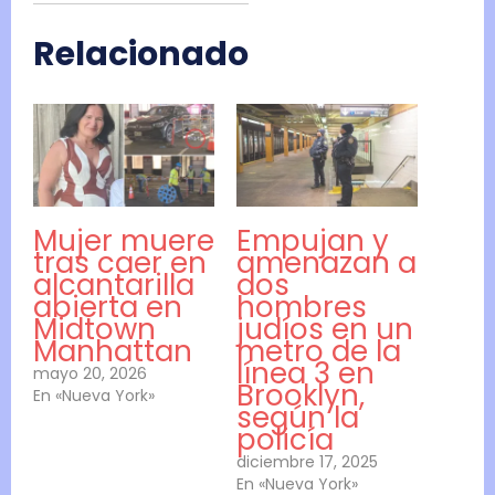
Relacionado
Mujer muere
Empujan y
tras caer en
amenazan a
alcantarilla
dos
abierta en
hombres
Midtown
judíos en un
Manhattan
metro de la
línea 3 en
mayo 20, 2026
Brooklyn,
En «Nueva York»
según la
policía
diciembre 17, 2025
En «Nueva York»