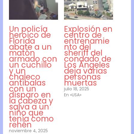
Un policía
Explosión en
heroico de
centro de
Florida
entrenamie
abate a un
nto del
matón
sheriff del
armado con
condado de
un cuchillo
Los Ángeles
y un
deja varias
chaleco
personas
antibalas
muertas
con un
julio 18, 2025
disparo en
En «USA»
la cabeza y
salva a un
niño que
tenía como
rehén
noviembre 4, 2025