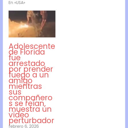
En «USA»
Adolescente
de Florida
fue
arrestado
por prender
fuego a un
amigo
mientras
sus
compañero
s se reían,
muestra un
video
perturbador
febrero 6, 2026