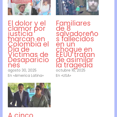
El dolor y el
Familiares
clamor por
de 8
justicia
salvadoreño
marcan en
s fallecidos
Colombia el
en un
Día de
choque en
Víctimas de
EEUU tratan
Desaparicio
de asimilar
nes
la tragedia
agosto 30, 2025
octubre 16, 2025
En «America Latina»
En «USA»
A cinco