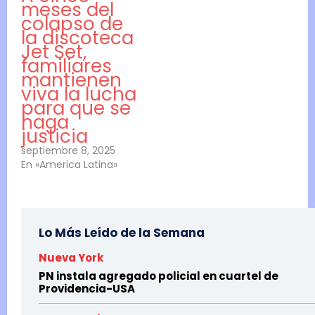
meses del
colapso de
la discoteca
Jet Set,
familiares
mantienen
viva la lucha
para que se
haga
justicia
septiembre 8, 2025
En «America Latina»
Lo Más Leído de la Semana
Nueva York
PN instala agregado policial en cuartel de
Providencia-USA