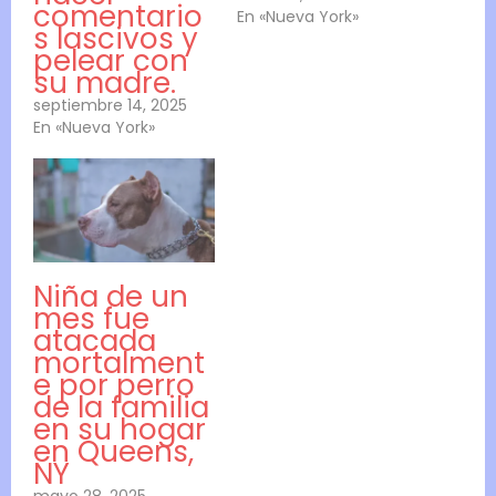
comentario
En «Nueva York»
s lascivos y
pelear con
su madre.
septiembre 14, 2025
En «Nueva York»
Niña de un
mes fue
atacada
mortalment
e por perro
de la familia
en su hogar
en Queens,
NY
mayo 28, 2025