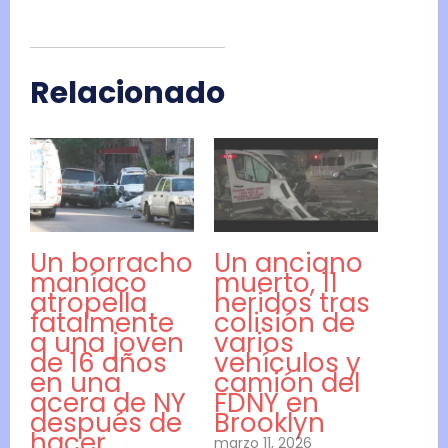
Relacionado
Un borracho
Un anciano
maníaco
muerto, 11
atropella
heridos tras
fatalmente
colisión de
a una joven
varios
de 16 años
vehículos y
en una
camión del
acera de NY
FDNY en
después de
Brooklyn
hacer
marzo 11, 2026