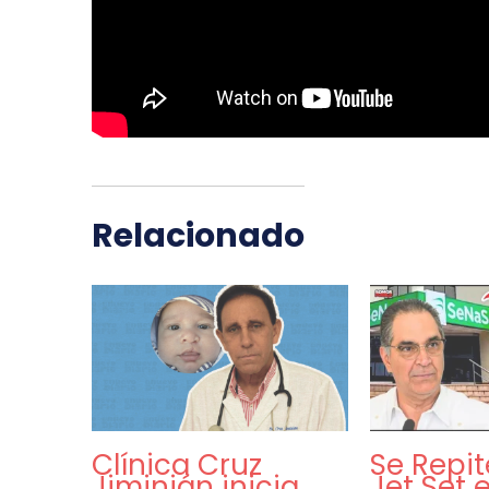
Relacionado
Clínica Cruz
Se Repi
Jiminián inicia
Jet Set 