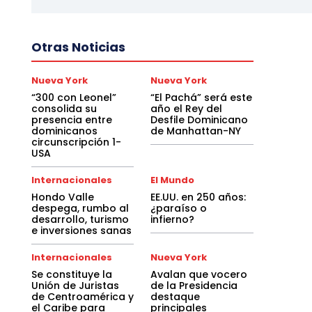
Otras Noticias
Nueva York
Nueva York
“300 con Leonel”
“El Pachá” será este
consolida su
año el Rey del
presencia entre
Desfile Dominicano
dominicanos
de Manhattan-NY
circunscripción 1-
USA
Internacionales
El Mundo
Hondo Valle
EE.UU. en 250 años:
despega, rumbo al
¿paraíso o
desarrollo, turismo
infierno?
e inversiones sanas
Internacionales
Nueva York
Se constituye la
Avalan que vocero
Unión de Juristas
de la Presidencia
de Centroamérica y
destaque
el Caribe para
principales