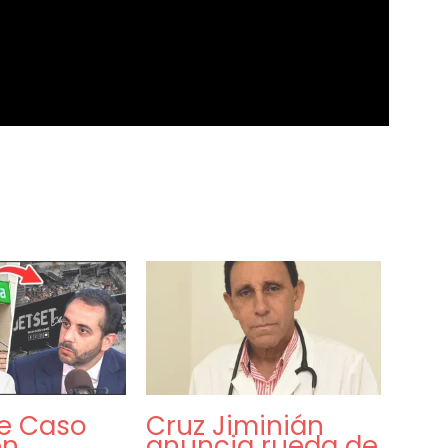
te Caso
Cruz Jiminián
en
anuncia rueda de