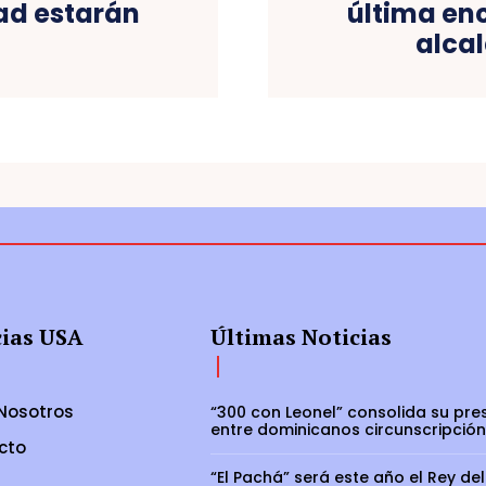
ad estarán
última enc
alca
cias USA
Últimas Noticias
Nosotros
“300 con Leonel” consolida su pre
entre dominicanos circunscripción
cto
“El Pachá” será este año el Rey del