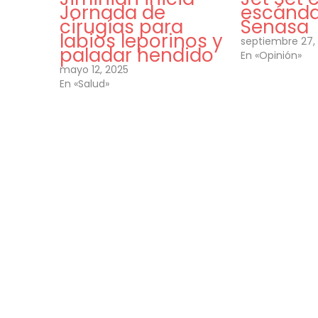
Jornada de
escánda
cirugías para
Senasa
labios leporinos y
septiembre 27,
paladar hendido
En «Opinión»
mayo 12, 2025
En «Salud»