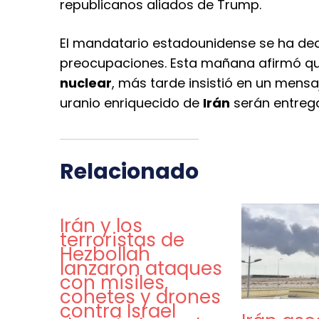
republicanos aliados de Trump.
El mandatario estadounidense se ha dedi
preocupaciones. Esta mañana afirmó q
nuclear
, más tarde insistió en un mensa
uranio enriquecido de
Irán
serán entrega
Relacionado
Irán y los
terroristas de
Hezbollah
lanzaron ataques
con misiles,
cohetes y drones
contra Israel