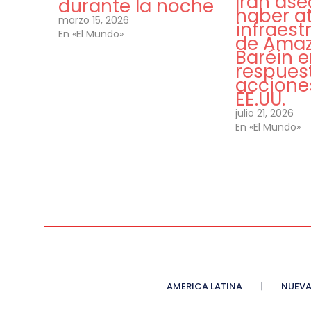
Irán as
durante la noche
haber a
marzo 15, 2026
infraest
En «El Mundo»
de Ama
Baréin 
respues
accione
EE.UU.
julio 21, 2026
En «El Mundo»
AMERICA LATINA
NUEVA