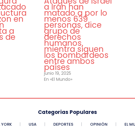
egura
Ataques de Israel
tacado
a Irán han
ructura
matado a por lo
zon en
menos 639
en
personas, dice
ta a
grupo de
s de
derechos
humanos,
mientra siguen
los bombardeos
entre ambos
países
junio 19, 2025
En «El Mundo»
Categorias Populares
 YORK
USA
DEPORTES
OPINIÓN
EL M