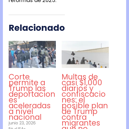
reformas de 2025.
Relacionado
Corte
Multas de
permite a
casi $1,000
Trump las
diarios y
deportacion
confiscacio
es
nes: el
aceleradas
posible plan
a nivel
de Trump
nacional
contra
migrantes
junio 23, 2026
que no
En «USA»