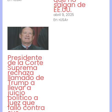
salgan de
EE.UU.
abril 9, 2025
En «USA»
Presidente
de la Corte
Suprema
rechaza
llamado de
Trump a
llevar a
juicio
político a
juez que
falló contra