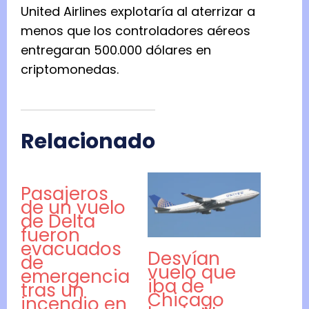
United Airlines explotaría al aterrizar a
menos que los controladores aéreos
entregaran 500.000 dólares en
criptomonedas.
Relacionado
Pasajeros
de un vuelo
de Delta
fueron
evacuados
Desvían
de
vuelo que
emergencia
iba de
tras un
Chicago
incendio en