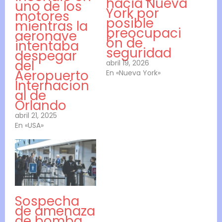
hacia Nueva
uno de los
York por
motores
posible
mientras la
preocupaci
aeronave
ón de
intentaba
seguridad
despegar
del
abril 19, 2026
Aeropuerto
En «Nueva York»
Internacion
al de
Orlando
abril 21, 2025
En «USA»
Sospecha
de amenaza
de bomba