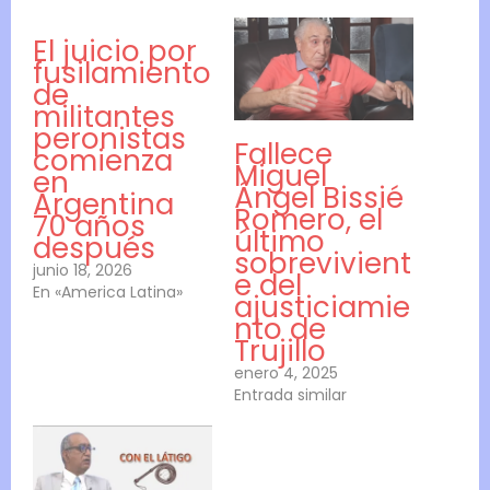
El juicio por
fusilamiento
de
militantes
peronistas
Fallece
comienza
Miguel
en
Ángel Bissié
Argentina
Romero, el
70 años
último
después
sobrevivient
junio 18, 2026
e del
En «America Latina»
ajusticiamie
nto de
Trujillo
enero 4, 2025
Entrada similar