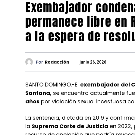
Exembajador conden
permanece libre en 
a la espera de resol
Por
Redacción
junio 26, 2026
SANTO DOMINGO.-El
exembajador del Co
Santana,
se encuentra actualmente fue
años
por violación sexual incestuosa co
La sentencia, dictada en 2019 y confirma
la
Suprema Corte de Justicia
en 2022, 
recurso de apelación que podría revocar 