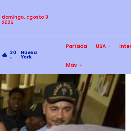
domingo, agosto 9,
2026
Portada
USA
Inte
30
Nueva
York
C
Más