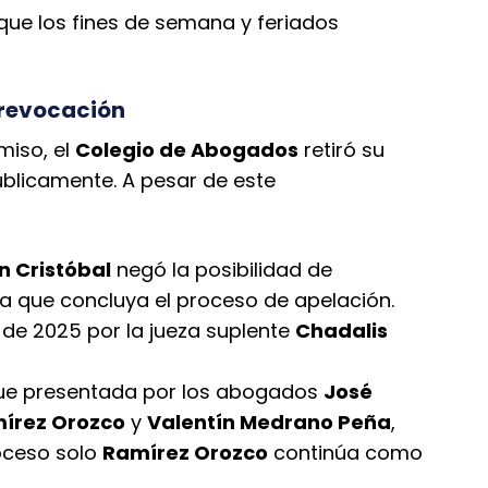
 que los fines de semana y feriados
u revocación
miso, el
Colegio de Abogados
retiró su
úblicamente. A pesar de este
n Cristóbal
negó la posibilidad de
a que concluya el proceso de apelación.
 de 2025 por la jueza suplente
Chadalis
 fue presentada por los abogados
José
írez Orozco
y
Valentín Medrano Peña
,
oceso solo
Ramírez Orozco
continúa como