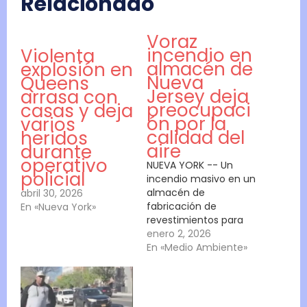
Relacionado
Voraz
incendio en
Violenta
almacén de
explosión en
Nueva
Queens
Jersey deja
arrasa con
preocupaci
casas y deja
ón por la
varios
calidad del
heridos
aire
durante
operativo
NUEVA YORK -- Un
policial
incendio masivo en un
almacén de
abril 30, 2026
fabricación de
En «Nueva York»
revestimientos para
pisos en Nueva Jersey
enero 2, 2026
provocó una lluvia de
En «Medio Ambiente»
ceniza sobre las casas
cercanas el jueves por
la noche, lo que
generó preocupación