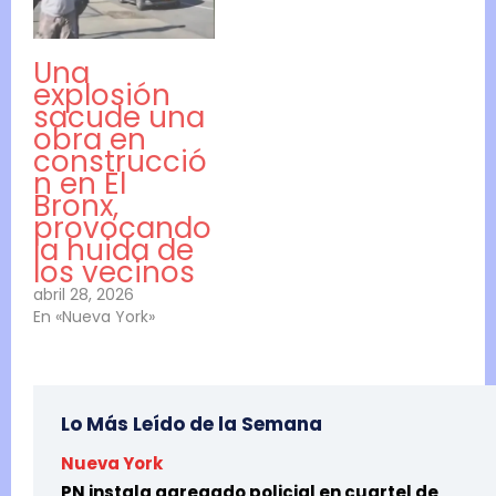
por la calidad del aire
en la zona, incluso
después de que las
Una
llamas…
explosión
sacude una
obra en
construcció
n en El
Bronx,
provocando
la huida de
los vecinos
abril 28, 2026
En «Nueva York»
Lo Más Leído de la Semana
Nueva York
PN instala agregado policial en cuartel de