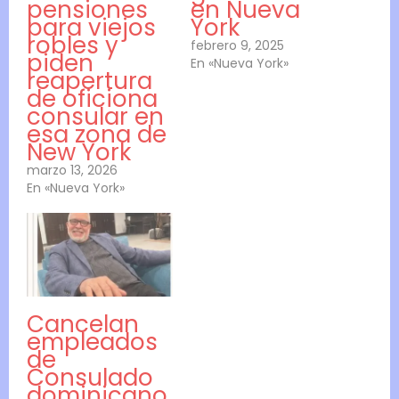
pensiones
en Nueva
para viejos
York
robles y
febrero 9, 2025
piden
En «Nueva York»
reapertura
de oficiona
consular en
esa zona de
New York
marzo 13, 2026
En «Nueva York»
Cancelan
empleados
de
Consulado
dominicano