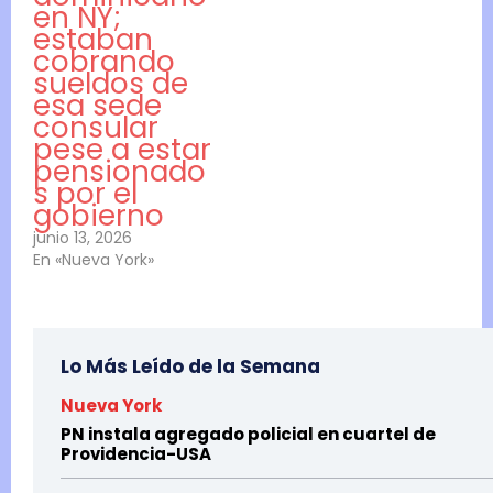
en NY;
estaban
cobrando
sueldos de
esa sede
consular
pese a estar
pensionado
s por el
gobierno
junio 13, 2026
En «Nueva York»
Lo Más Leído de la Semana
Nueva York
PN instala agregado policial en cuartel de
Providencia-USA