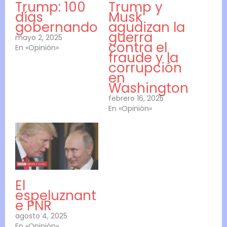
Trump: 100
Trump y
días
Musk
gobernando
agudizan la
guerra
mayo 2, 2025
contra el
En «Opinión»
fraude y la
corrupción
en
Washington
febrero 16, 2025
En «Opinión»
El
espeluznant
e PNR
agosto 4, 2025
En «Opinión»