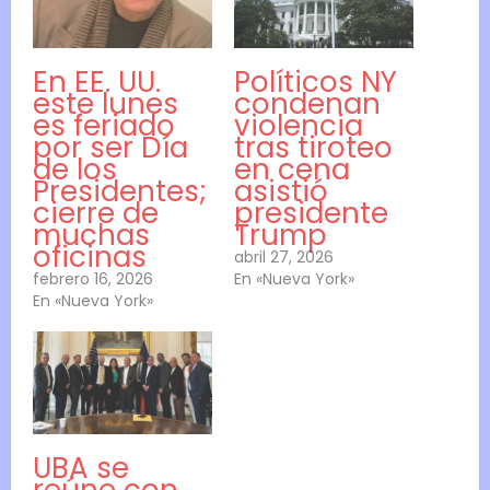
En EE. UU.
Políticos NY
este lunes
condenan
es feriado
violencia
por ser Día
tras tiroteo
de los
en cena
Presidentes;
asistió
cierre de
presidente
muchas
Trump
oficinas
abril 27, 2026
febrero 16, 2026
En «Nueva York»
En «Nueva York»
UBA se
reúne con