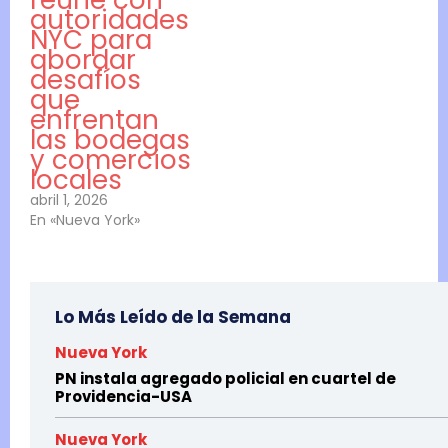
autoridades
NYC para
abordar
desafíos
que
enfrentan
las bodegas
y comercios
locales
abril 1, 2026
En «Nueva York»
Lo Más Leído de la Semana
Nueva York
PN instala agregado policial en cuartel de
Providencia-USA
Nueva York