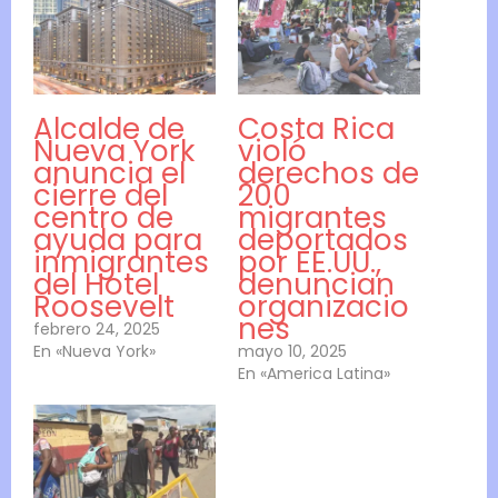
Alcalde de
Costa Rica
Nueva York
violó
anuncia el
derechos de
cierre del
200
centro de
migrantes
ayuda para
deportados
inmigrantes
por EE.UU.,
del Hotel
denuncian
Roosevelt
organizacio
nes
febrero 24, 2025
En «Nueva York»
mayo 10, 2025
En «America Latina»