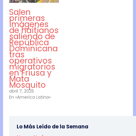
Salen
primeras
imágenes
de haitianos
saliendo de
República
Dominicana
tras
operativos
migratorios
en Friusa y
Mata
Mosquito
abril 7, 2025
En «America Latina»
Lo Más Leído de la Semana