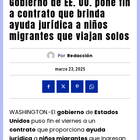
Gobierno de EE. UU. pone fin
a contrato que brinda
ayuda jurídica a niños
migrantes que viajan solos
Por
Redacción
marzo 23, 2025
WASHINGTON.-El
gobierno
de
Estados
Unidos
puso fin el viernes a un
contrato
que proporciona
ayuda
jurídica
a
niños migrantes
que ingresan