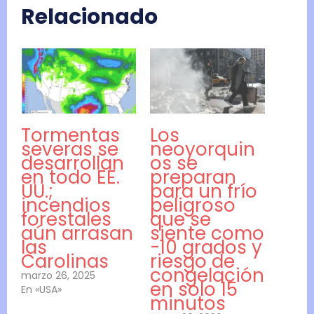
Relacionado
Tormentas
Los
severas se
neoyorquin
desarrollan
os se
en todo EE.
preparan
UU.;
para un frío
incendios
peligroso
forestales
que se
aún arrasan
siente como
las
-10 grados y
Carolinas
riesgo de
congelación
marzo 26, 2025
en solo 15
En «USA»
minutos