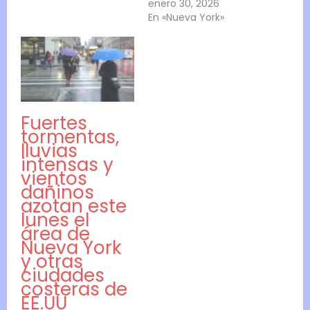
enero 30, 2026
En «Nueva York»
Fuertes
tormentas,
lluvias
intensas y
vientos
dañinos
azotan este
lunes el
área de
Nueva York
y otras
ciudades
costeras de
EE.UU