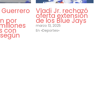
 Guerrero
Vladi Jr. rechazó
ó
oferta extensión
ón por
de los Blue Jays
millones
marzo 13, 2025
s con
En «Deportes»
 según