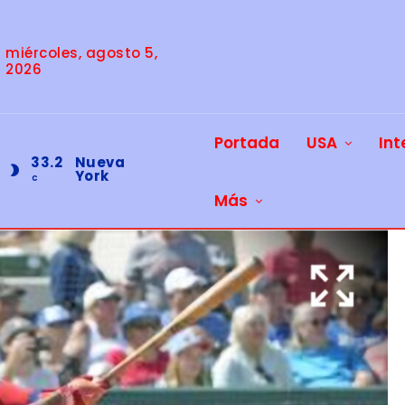
miércoles, agosto 5,
2026
Portada
USA
Int
33.2
Nueva
York
C
Más