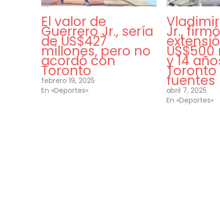
El valor de
Vladimir
Guerrero Jr., sería
Jr., firm
de US$427
extensi
millones, pero no
US$500 
acordó con
y 14 año
Toronto
Toronto
fuentes
febrero 19, 2025
En «Deportes»
abril 7, 2025
En «Deportes»