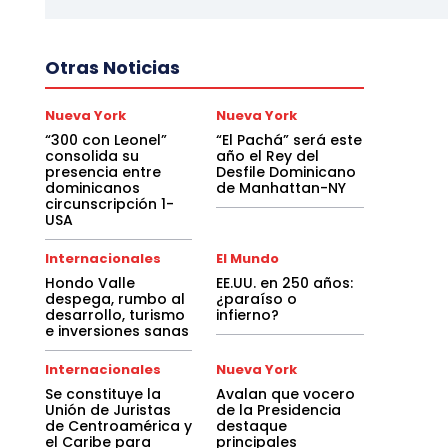
Otras Noticias
Nueva York
Nueva York
“300 con Leonel”
“El Pachá” será este
consolida su
año el Rey del
presencia entre
Desfile Dominicano
dominicanos
de Manhattan-NY
circunscripción 1-
USA
Internacionales
El Mundo
Hondo Valle
EE.UU. en 250 años:
despega, rumbo al
¿paraíso o
desarrollo, turismo
infierno?
e inversiones sanas
Internacionales
Nueva York
Se constituye la
Avalan que vocero
Unión de Juristas
de la Presidencia
de Centroamérica y
destaque
el Caribe para
principales