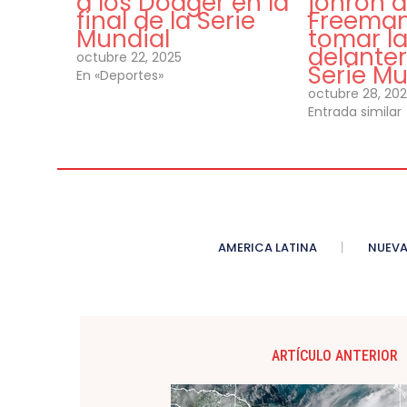
a los Dodger en la
jonrón d
final de la Serie
Freeman
Mundial
tomar l
delanter
octubre 22, 2025
Serie Mu
En «Deportes»
octubre 28, 20
Entrada similar
AMERICA LATINA
NUEVA
ARTÍCULO ANTERIOR