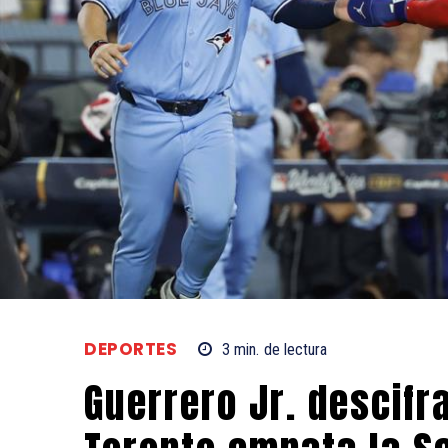
DEPORTES
3
min.
de lectura
Guerrero Jr. descifr