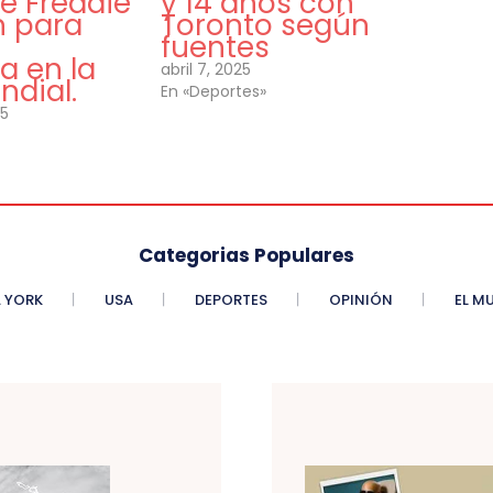
e Freddie
y 14 años con
 para
Toronto según
a
fuentes
a en la
abril 7, 2025
ndial.
En «Deportes»
25
Categorias Populares
 YORK
USA
DEPORTES
OPINIÓN
EL M