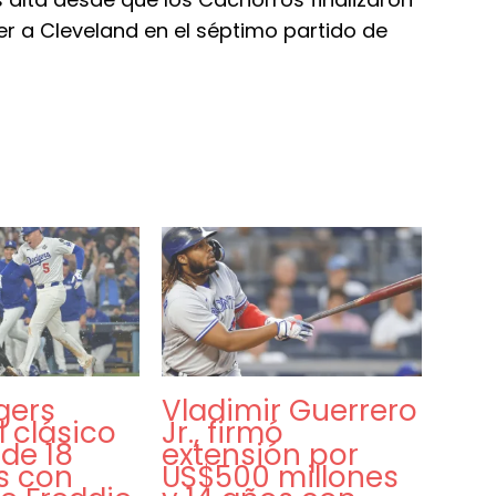
cer a Cleveland en el séptimo partido de
gers
Vladimir Guerrero
 clásico
Jr., firmó
de 18
extensión por
s con
US$500 millones