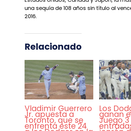
una sequía de 108 años sin título al ven
2016.
Relacionado
Vladimir Guerrero
Los Dod
Jr. apuesta a
ganan el
Toronto, que se
Juego 3 
enfrenta este 24
entrada