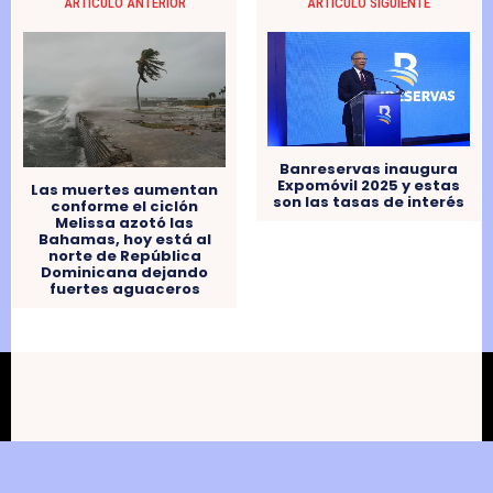
ARTÍCULO ANTERIOR
ARTÍCULO SIGUIENTE
Banreservas inaugura
Expomóvil 2025 y estas
Las muertes aumentan
son las tasas de interés
conforme el ciclón
Melissa azotó las
Bahamas, hoy está al
norte de República
Dominicana dejando
fuertes aguaceros