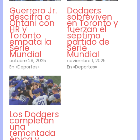
Guerrero Jr.
Dodgers
descifra a
sobreviven
Ohtani con
en Toronto y
HR y
fuerzan el
Toronto
séptimo
empata la
partido de
Serie
Serie
Mundial
Mundial
octubre 29, 2025
noviembre 1, 2025
En «Deportes»
En «Deportes»
Los Dodgers
completan
una
remontada
épica y