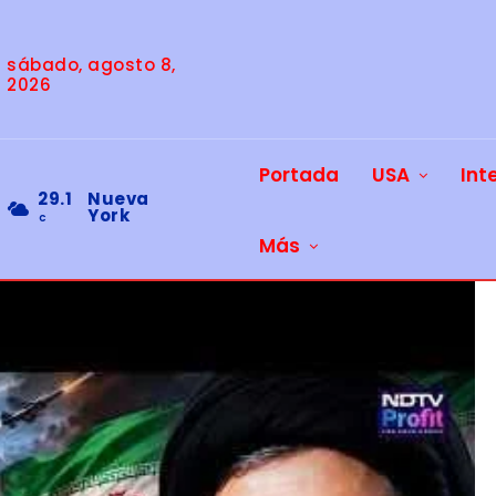
sábado, agosto 8,
2026
Portada
USA
Int
29.1
Nueva
York
C
Más