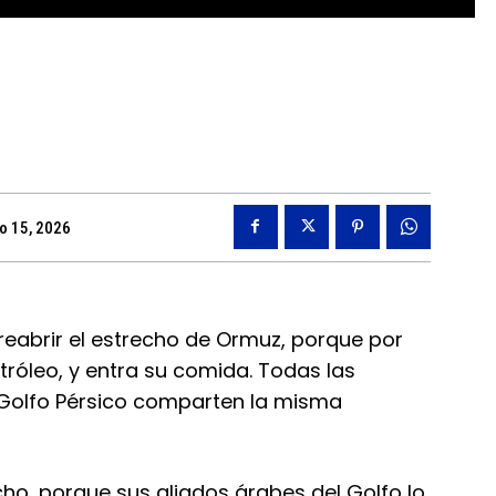
io 15, 2026
 reabrir el estrecho de Ormuz, porque por
etróleo, y entra su comida. Todas las
 Golfo Pérsico comparten la misma
cho, porque sus aliados árabes del Golfo lo