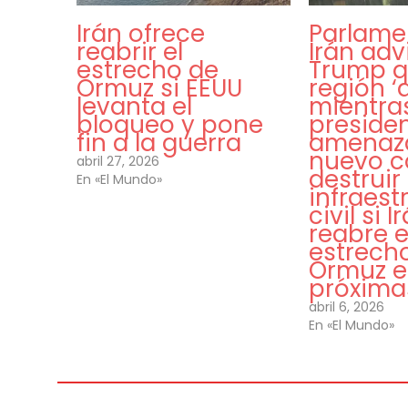
Irán ofrece
Parlame
reabrir el
Irán adv
estrecho de
Trump q
Ormuz si EEUU
región ‘
levanta el
mientra
bloqueo y pone
presiden
fin a la guerra
amenaz
nuevo c
abril 27, 2026
destruir
En «El Mundo»
infraest
civil si 
reabre e
estrech
Ormuz e
próxima
abril 6, 2026
En «El Mundo»