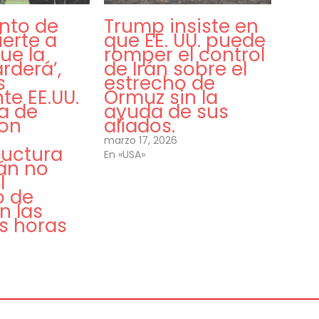
nto de
Trump insiste en
ierte a
que EE. UU. puede
ue la
romper el control
arderá’,
de Irán sobre el
s
estrecho de
te EE.UU.
Ormuz sin la
a de
ayuda de sus
on
aliados.
marzo 17, 2026
ructura
En «USA»
Irán no
l
o de
n las
s horas