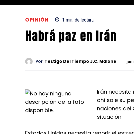
OPINIÓN
1
min.
de lectura
Habrá paz en Irán
Por
Testigo Del Tiempo J.C. Malone
jun
Irán necesita
ahí sale su p
naciones del
situación.
Estados Unidos necesita reabrir el estre