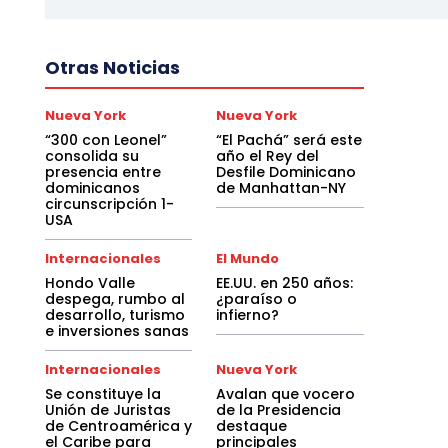
Otras Noticias
Nueva York
Nueva York
“300 con Leonel”
“El Pachá” será este
consolida su
año el Rey del
presencia entre
Desfile Dominicano
dominicanos
de Manhattan-NY
circunscripción 1-
USA
Internacionales
El Mundo
Hondo Valle
EE.UU. en 250 años:
despega, rumbo al
¿paraíso o
desarrollo, turismo
infierno?
e inversiones sanas
Internacionales
Nueva York
Se constituye la
Avalan que vocero
Unión de Juristas
de la Presidencia
de Centroamérica y
destaque
el Caribe para
principales