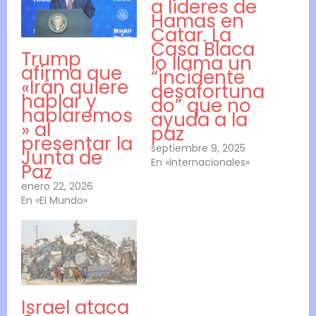
a líderes de
Hamas en
Catar. La
Casa Blaca
Trump
lo llama un
afirma que
“incidente
«Irán quiere
desafortuna
hablar y
do” que no
hablaremos
ayuda a la
» al
paz
presentar la
septiembre 9, 2025
Junta de
En «Internacionales»
Paz
enero 22, 2026
En «El Mundo»
Israel ataca