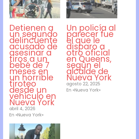
Detienen a
Un policía al
un segundo
parecer fue
delincuente
el que le
acusado de
disparo a
asesinar a
otro oficial
tiros a un
en Queens,
bebé de 7
según el
meses en
alcalde de
un horrible
Nueva York
tiroteo
agosto 22, 2025
desde un
En «Nueva York»
vehículo en
Nueva York
abril 4, 2026
En «Nueva York»