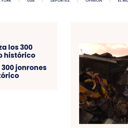
 YORK
USA
DEPORTES
OPINIÓN
EL M
 300 jonrones
tórico