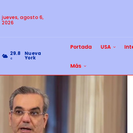
jueves, agosto 6,
2026
Portada
USA
Int
29.8
Nueva
York
C
Más