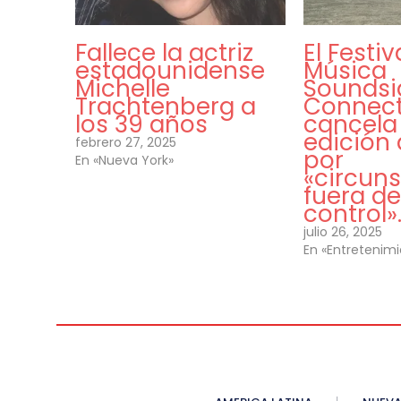
Fallece la actriz
El Festiv
estadounidense
Música
Michelle
Soundsi
Trachtenberg a
Connect
los 39 años
cancela
edición
febrero 27, 2025
por
En «Nueva York»
«circun
fuera de
control»
julio 26, 2025
En «Entretenim