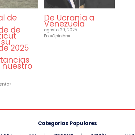
al de
De Ucrania a
Venezuela
de de
agosto 29, 2025
icut
En «Opinión»
 su
 de 2025
stancias
 nuestro
.
iento»
Categorias Populares