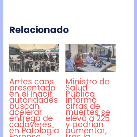
Relacionado
Antes caos
Ministro de
presentado
Salud
en el Inacif,
Pública
autoridades
informó
buscan
cifras de
acelerar
muertes se
entrega de
elevó a 225
cadáveres
y podrían
en Patología
aumentar,
Forense
tras la