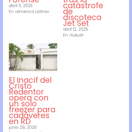
catástrofe
abril 11, 2025
de
En «America Latina»
discoteca
Jet Set
abril 12, 2025
En «Salud»
El Inacif del
Cristo
Redentor
opera con
un solo
freezer para
cadáveres
en RD
junio 29, 2026