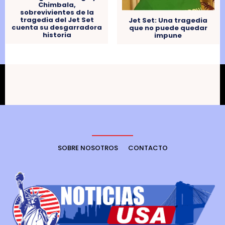
Chimbala,
sobrevivientes de la
tragedia del Jet Set
Jet Set: Una tragedia
cuenta su desgarradora
que no puede quedar
historia
impune
SOBRE NOSOTROS
CONTACTO