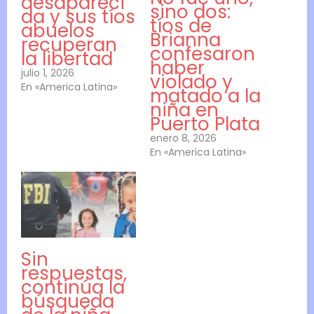
desapareci
sino dos:
da y sus tíos
tíos de
abuelos
Brianna
recuperan
confesaron
la libertad
haber
julio 1, 2026
violado y
En «America Latina»
matado a la
niña en
Puerto Plata
enero 8, 2026
En «America Latina»
Sin
respuestas,
continúa la
búsqueda