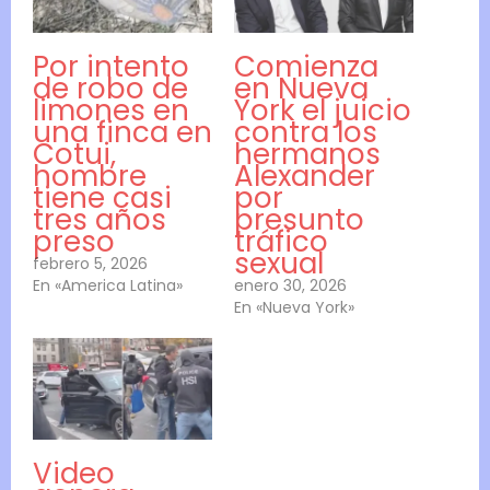
Por intento
Comienza
de robo de
en Nueva
limones en
York el juicio
una finca en
contra los
Cotui,
hermanos
hombre
Alexander
tiene casi
por
tres años
presunto
preso
tráfico
sexual
febrero 5, 2026
En «America Latina»
enero 30, 2026
En «Nueva York»
Video