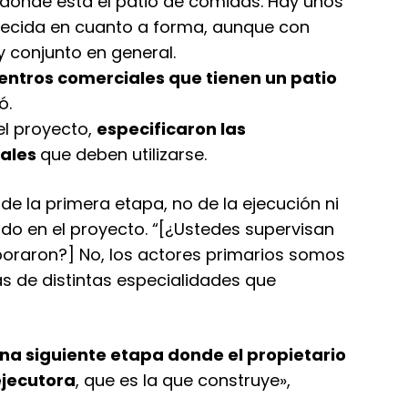
 donde está el patio de comidas. Hay unos
recida en cuanto a forma, aunque con
y conjunto en general.
entros comerciales que tienen un patio
ó.
l proyecto,
especificaron las
iales
que deben utilizarse.
de la primera etapa, no de la ejecución ni
do en el proyecto. “[¿Ustedes supervisan
aboraron?] No, los actores primarios somos
as de distintas especialidades que
na siguiente etapa donde el propietario
ejecutora
, que es la que construye»,