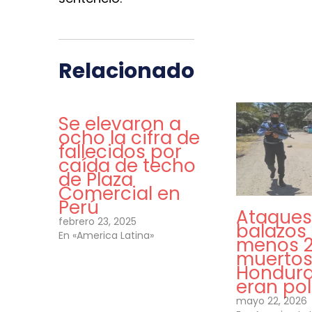
Relacionado
Se elevaron a
ocho la cifra de
fallecidos por
caída de techo
de Plaza
Comercial en
Perú
Ataques
febrero 23, 2025
balazos 
En «America Latina»
menos 
muertos
Hondura
eran pol
mayo 22, 2026