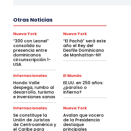
Otras Noticias
Nueva York
Nueva York
“300 con Leonel”
“El Pachá” será este
consolida su
año el Rey del
presencia entre
Desfile Dominicano
dominicanos
de Manhattan-NY
circunscripción 1-
USA
Internacionales
El Mundo
Hondo Valle
EE.UU. en 250 años:
despega, rumbo al
¿paraíso o
desarrollo, turismo
infierno?
e inversiones sanas
Internacionales
Nueva York
Se constituye la
Avalan que vocero
Unión de Juristas
de la Presidencia
de Centroamérica y
destaque
el Caribe para
principales