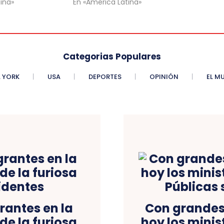
ina»
En «America Latina»
Categorias Populares
 YORK
USA
DEPORTES
OPINIÓN
EL M
rantes en la
Con grandes
de la furiosa
hoy los minis