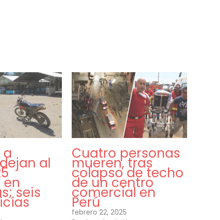
 a
Cuatro personas
dejan al
mueren, tras
25
colapso de techo
 en
de un centro
s; seis
comercial en
icías
Perú
febrero 22, 2025