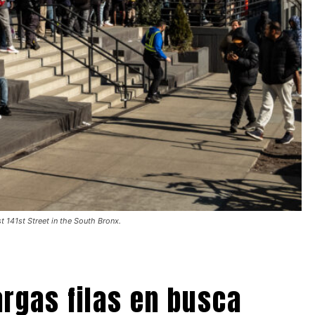
t 141st Street in the South Bronx.
rgas filas en busca