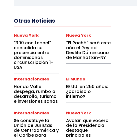
Otras Noticias
Nueva York
Nueva York
“300 con Leonel”
“El Pachá” será este
consolida su
año el Rey del
presencia entre
Desfile Dominicano
dominicanos
de Manhattan-NY
circunscripción 1-
USA
Internacionales
El Mundo
Hondo Valle
EE.UU. en 250 años:
despega, rumbo al
¿paraíso o
desarrollo, turismo
infierno?
e inversiones sanas
Internacionales
Nueva York
Se constituye la
Avalan que vocero
Unión de Juristas
de la Presidencia
de Centroamérica y
destaque
el Caribe para
principales