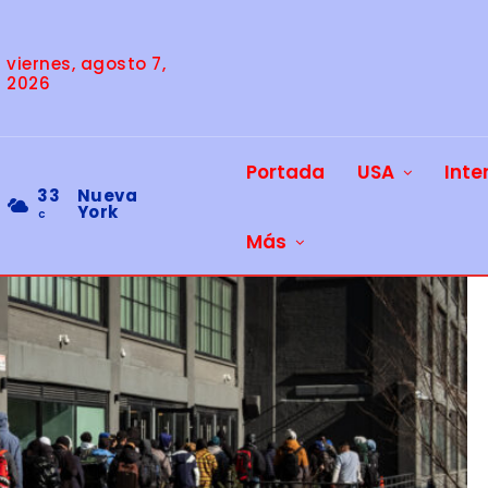
viernes, agosto 7,
2026
Portada
USA
Inte
33
Nueva
York
C
Más