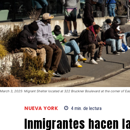
March 3, 2025: Migrant Shelter located at 322 Bruckner Boulevard at the corner of Eas
NUEVA YORK
4
min.
de lectura
Inmigrantes hacen la