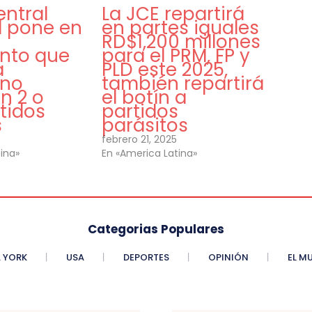
entral
La JCE repartirá
l pone en
en partes iguales
RD$1,200 millones
nto que
para el PRM, FP y
a
PLD este 2025,
ano
también repartirá
en 2 o
el botín a
tidos
partidos
s
parásitos
6
febrero 21, 2025
ina»
En «America Latina»
Categorias Populares
 YORK
USA
DEPORTES
OPINIÓN
EL M