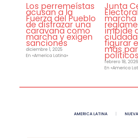
Los perremeístas
Junta C
acusan a la
Electora
Fuerza del Pueblo
marcha
de disfrazar una
reglame
caravana como
impide 
marcha y exigen
ciudad
sanciones
figurar 
más par
diciembre 1, 2025
político
En «America Latina»
febrero 18, 202
En «America Lat
AMERICA LATINA
NUEVA