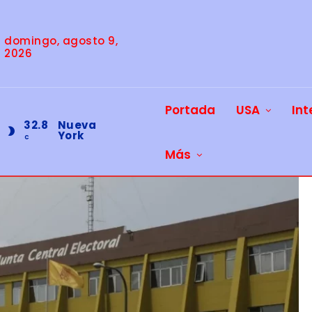
domingo, agosto 9,
2026
Portada
USA
Int
32.8
Nueva
York
C
Más