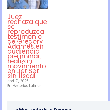
Juez
rechaza que
se
reproduzca
testimonio
de Gregory
Adames en
audiencia
preliminar,
realizan
movimiento
en Jet Set
sin fiscal
abril 21, 2026
En «America Latina»
Lo Más Leído de la Semana