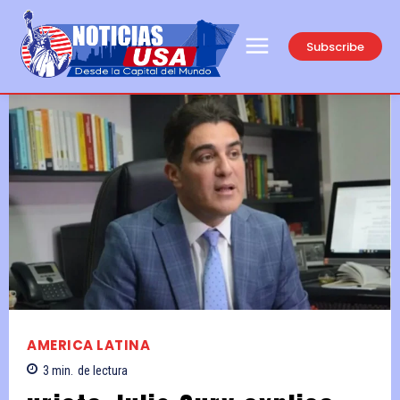
Subscribe
AMERICA LATINA
3
min.
de lectura