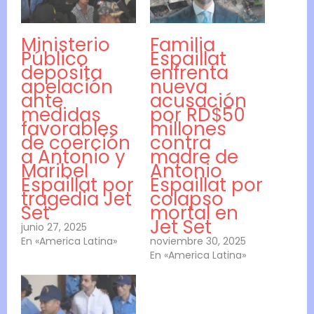
Ministerio
Familia
Público
Espaillat
deposita
enfrenta
apelación
nueva
ante
acusación
medidas
por RD$50
favorables
millones
de coerción
contra
a Antonio y
madre de
Maribel
Antonio
Espaillat por
Espaillat por
tragedia Jet
colapso
Set
mortal en
Jet Set
junio 27, 2025
En «America Latina»
noviembre 30, 2025
En «America Latina»