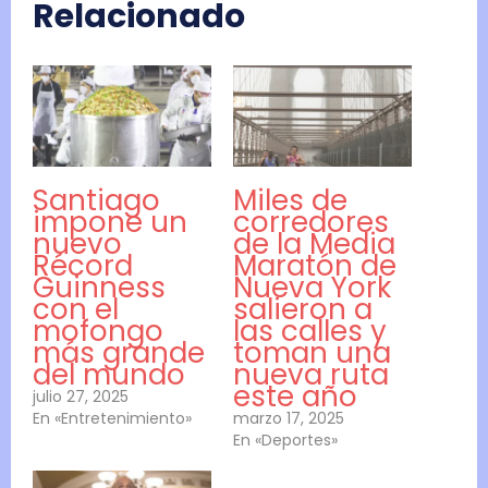
Relacionado
Santiago
Miles de
impone un
corredores
nuevo
de la Media
Récord
Maratón de
Guinness
Nueva York
con el
salieron a
mofongo
las calles y
más grande
toman una
del mundo
nueva ruta
este año
julio 27, 2025
En «Entretenimiento»
marzo 17, 2025
En «Deportes»