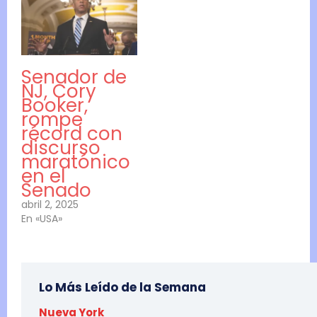
Senador de
NJ, Cory
Booker,
rompe
récord con
discurso
maratónico
en el
Senado
abril 2, 2025
En «USA»
Lo Más Leído de la Semana
Nueva York