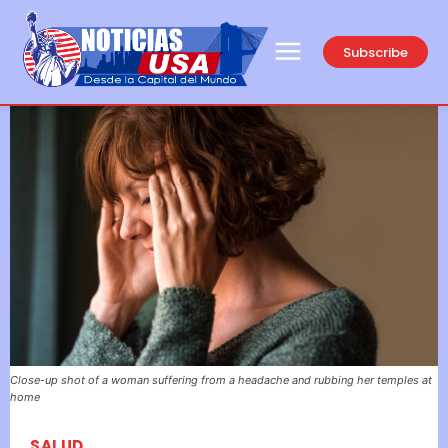
Subscribe
Close-up shot of a woman suffering from a headache and rubbing her temples at
home
SALUD