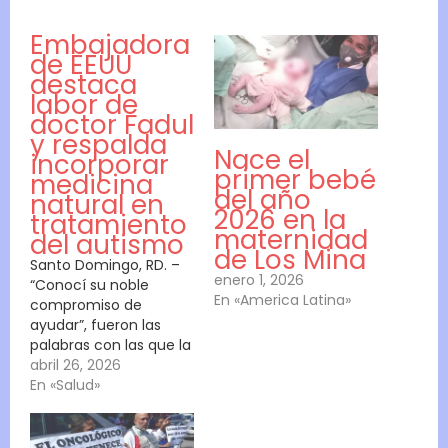
Embajadora
de EEUU
destaca
labor de
doctor Fadul
y respalda
Nace el
incorporar
primer bebé
medicina
del año
natural en
2026 en la
tratamiento
maternidad
del autismo
de Los Mina
Santo Domingo, RD. –
enero 1, 2026
“Conocí su noble
En «America Latina»
compromiso de
ayudar”, fueron las
palabras con las que la
embajadora de
abril 26, 2026
Estados Unidos, Leah
En «Salud»
Campos, describió al
médico internista José
Ernesto Fadul tras