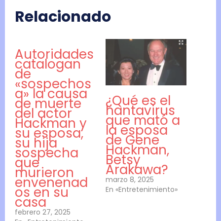
Relacionado
Autoridades
catalogan
de
«sospechos
a» la causa
¿Qué es el
de muerte
hantavirus
del actor
que mató a
Hackman y
la esposa
su esposa,
de Gene
su hija
Hackman,
sospecha
Betsy
que
Arakawa?
murieron
envenenad
marzo 8, 2025
os en su
En «Entretenimiento»
casa
febrero 27, 2025