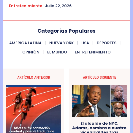
Entretenimiento
Julio 22, 2026
Categorias Populares
AMERICA LATINA
NUEVA YORK
USA
DEPORTES
OPINIÓN
EL MUNDO
ENTRETENIMIENTO
ARTÍCULO ANTERIOR
ARTÍCULO SIGUIENTE
El alcalde de NYC,
Adams, nombra a cuatro
vicealcaldes tras