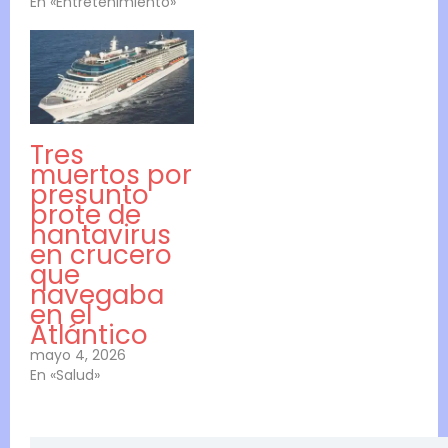
En «Entretenimiento»
Tres
muertos por
presunto
brote de
hantavirus
en crucero
que
navegaba
en el
Atlántico
mayo 4, 2026
En «Salud»