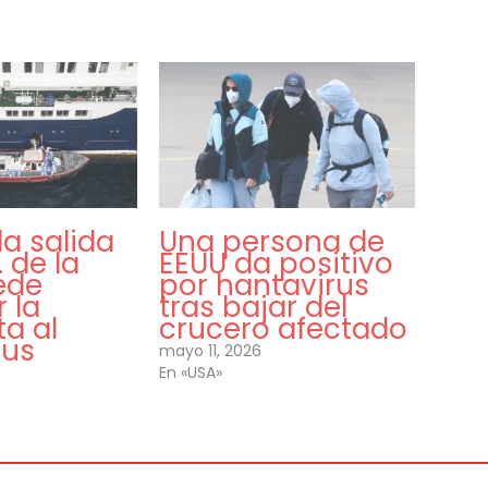
la salida
Una persona de
. de la
EEUU da positivo
ede
por hantavirus
r la
tras bajar del
a al
crucero afectado
rus
mayo 11, 2026
En «USA»