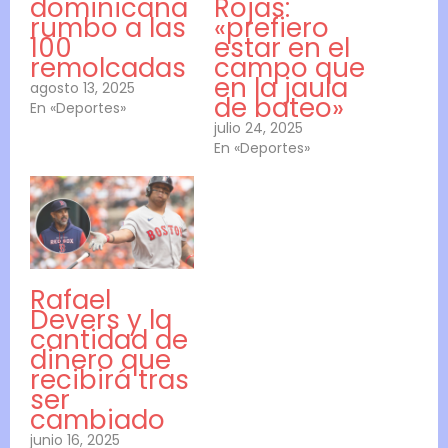
dominicana
Rojas:
rumbo a las
«prefiero
100
estar en el
remolcadas
campo que
en la jaula
agosto 13, 2025
de bateo»
En «Deportes»
julio 24, 2025
En «Deportes»
Rafael
Devers y la
cantidad de
dinero que
recibirá tras
ser
cambiado
junio 16, 2025