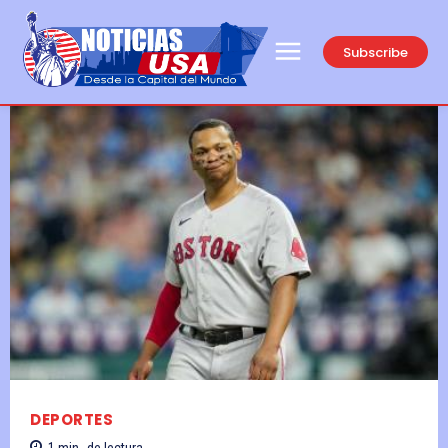
Subscribe
DEPORTES
1
min.
de lectura