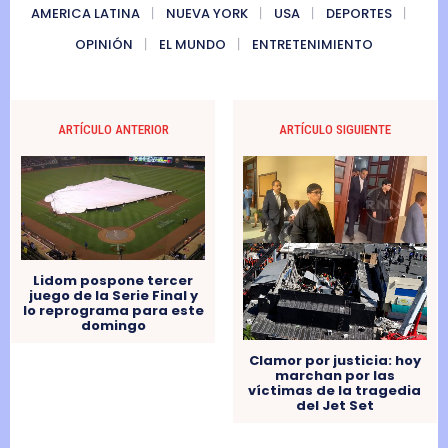
AMERICA LATINA
NUEVA YORK
USA
DEPORTES
OPINIÓN
EL MUNDO
ENTRETENIMIENTO
ARTÍCULO ANTERIOR
ARTÍCULO SIGUIENTE
Lidom pospone tercer
juego de la Serie Final y
lo reprograma para este
domingo
Clamor por justicia: hoy
marchan por las
víctimas de la tragedia
del Jet Set