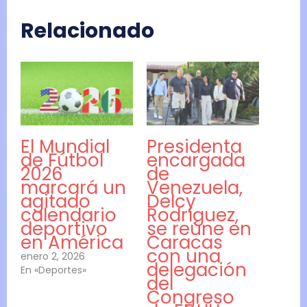
Relacionado
El Mundial
Presidenta
de Fútbol
encargada
2026
de
marcará un
Venezuela,
agitado
Delcy
calendario
Rodríguez,
deportivo
se reúne en
en América
Caracas
con una
enero 2, 2026
delegación
En «Deportes»
del
Congreso