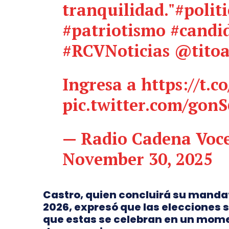
tranquilidad."
#polit
#patriotismo
#candi
#RCVNoticias
@titoa
Ingresa a
https://t.
pic.twitter.com/gon
— Radio Cadena Voc
November 30, 2025
Castro, quien concluirá su mandat
2026, expresó que las elecciones s
que estas se celebran en un momen