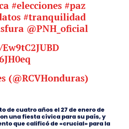
ica
#elecciones
#paz
datos
#tranquilidad
sfura
@PNH_oficial
co/Ew9tC2JUBD
S6JH0eq
es (@RCVHonduras)
o de cuatro años el 27 de enero de
on una fiesta cívica para su país, y
to que calificó de «crucial» para la