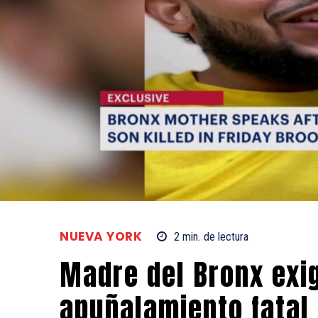
NUEVA YORK
2
min.
de lectura
Madre del Bronx exig
apuñalamiento fatal 