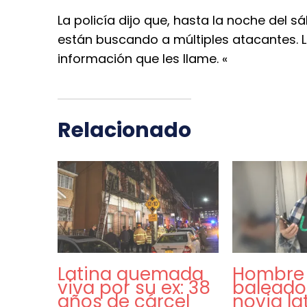
La policía dijo que, hasta la noche del 
están buscando a múltiples atacantes. L
información que les llame. «
Relacionado
Latina quemada
Hombre
viva por su ex: 38
baleado
años de cárcel
novia la