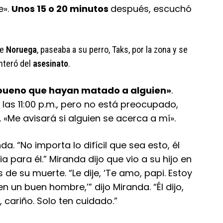
e».
Unos 15 o 20 minutos
después, escuchó
e
Noruega
, paseaba a su perro, Taks, por la zona y se
nteró del
asesinato
.
bueno que hayan matado a alguien»
.
las 11:00 p.m., pero no está preocupado,
. «Me avisará si alguien se acerca a mí».
a. “No importa lo difícil que sea esto, él
ia para él.” Miranda dijo que vio a su hijo en
 de su muerte. “Le dije, ‘Te amo, papi. Estoy
en un buen hombre,’” dijo Miranda. “Él dijo,
, cariño. Solo ten cuidado.”