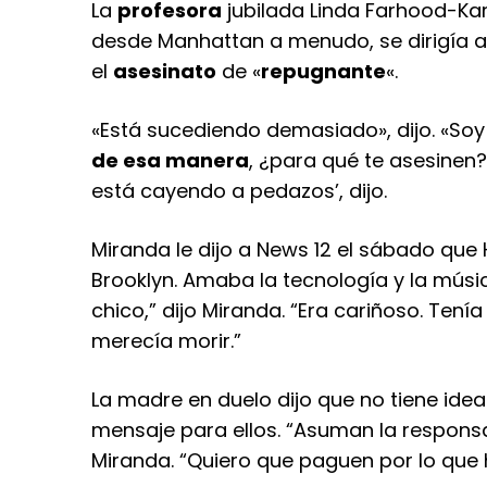
La
profesora
jubilada Linda Farhood-Kar
desde Manhattan a menudo, se dirigía a 
el
asesinato
de «
repugnante
«.
«Está sucediendo demasiado», dijo. «So
de esa manera
, ¿para qué te asesinen?
está cayendo a pedazos’, dijo.
Miranda le dijo a News 12 el sábado que 
Brooklyn. Amaba la tecnología y la músic
chico,” dijo Miranda. “Era cariñoso. Ten
merecía morir.”
La madre en duelo dijo que no tiene idea
mensaje para ellos. “Asuman la responsabi
Miranda. “Quiero que paguen por lo que h