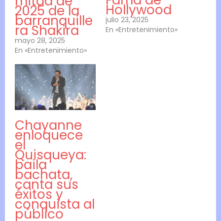
Fama de
mitad de
Hollywood
2025 de la
barranquille
julio 23, 2025
ra Shakira
En «Entretenimiento»
mayo 28, 2025
En «Entretenimiento»
Chayanne
enloquece
el
Quisqueya:
baila
bachata,
canta sus
éxitos y
conquista al
público